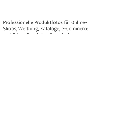
Professionelle Produktfotos für Online-
Shops, Werbung, Kataloge, e-Commerce
und Print: Freisteller, Packshots,
Artikelbilder, Maschinen, Textilfotos,
Legeware, Technik, Industrie . . .
Produktfotografie, Industriefotografie und
Werbefotografie für Hamburg, Landkreis
Harburg, Seevetal, Stade, Lübeck, Lüneburg
. . .
Start
Produkt-Aufnahmen
für Online-Shops
für Kataloge
im Ambiente
Maschinen | Technik
Esbit
Studio
Impressum / Kontakt
Datenschutz